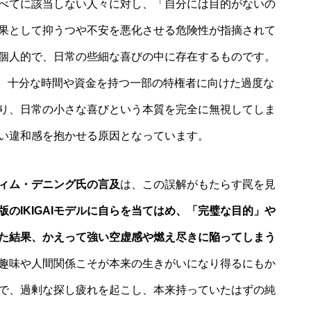
べてに該当しない人々に対し、「自分には目的がないの
果として抑うつや不安を悪化させる危険性が指摘されて
個人的で、日常の些細な喜びの中に存在するものです。
Iは、十分な時間や資金を持つ一部の特権者に向けた過度な
り、日常の小さな喜びという本質を完全に無視してしま
い違和感を抱かせる原因となっています。
ィム・デニング氏の言及
は、この誤解がもたらす罠を見
版のIKIGAIモデルに自らを当てはめ、「完璧な目的」や
た結果、かえって強い空虚感や燃え尽きに陥ってしまう
趣味や人間関係こそが本来の生きがいになり得るにもか
で、過剰な探し疲れを起こし、本来持っていたはずの純