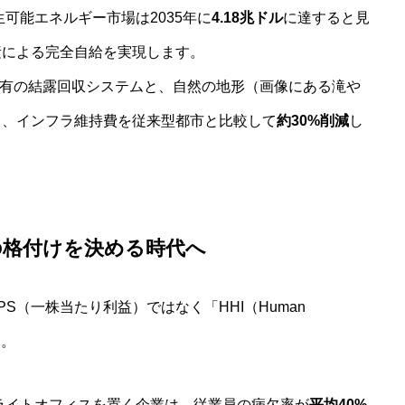
可能エネルギー市場は2035年に
4.18兆ドル
に達すると見
素による完全自給を実現します。
有の結露回収システムと、自然の地形（画像にある滝や
り、インフラ維持費を従来型都市と比較して
約30%削減
し
企業の格付けを決める時代へ
PS（一株当たり利益）ではなく「HHI（Human
す。
ライトオフィスを置く企業は、従業員の病欠率が
平均40%